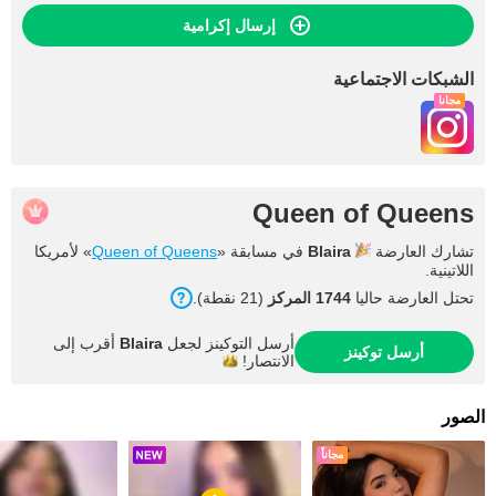
إرسال إكرامية
الشبكات الاجتماعية
مجاناً
Queen of Queens
تشارك العارضة
Blaira
في مسابقة «
Queen of Queens
» لأمريكا
اللاتينية.
تحتل العارضة حاليا
1744 المركز
(21 نقطة).
أرسل التوكينز لجعل
Blaira
أقرب إلى
أرسل توكينز
الانتصار!
الصور
مجاناً