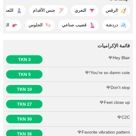
الرقص
التعري
جنس الأقدام
اللعب ب
دردشة
قضيب صناعي
الجلوس
اللح
قائمة الإكراميات
Hey Blair🌹
3 TKN
You're so damn cute!🌹
5 TKN
Don't stop🌹
10 TKN
Feet close up🌹
27 TKN
C2C🌹
30 TKN
Favorite vibration pattern🌹
36 TKN