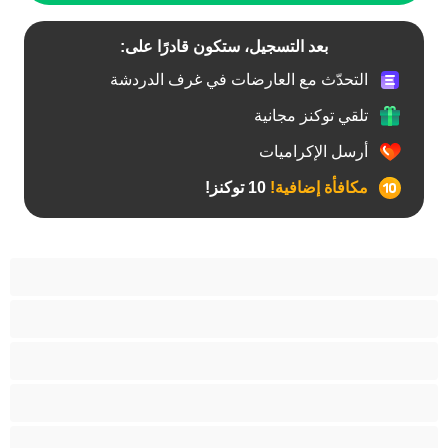
بعد التسجيل، ستكون قادرًا على:
التحدّث مع العارضات في غرف الدردشة
تلقي توكنز مجانية
أرسل الإكراميات
مكافأة إضافية!
10 توكنز!
آسيوي
أفضل عارضات الدردشة الخاصة
اطلاق السوائل
الأدوات
الجدة