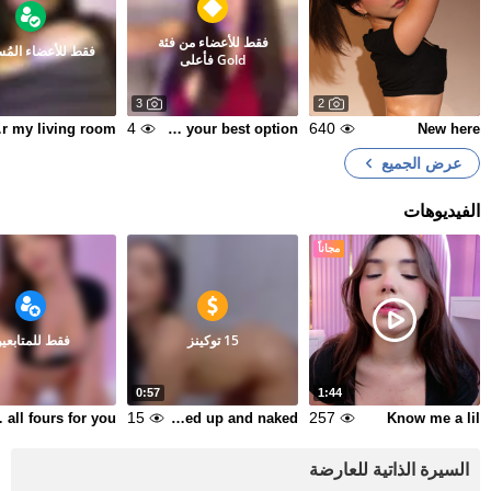
فقط للأعضاء من فئة
فقط للأعضاء المُ
Gold فأعلى
3
2
4
640
oom 🌷
If you want passion... I'm your best option😈
New here
عرض الجميع
الفيديوهات
مجاناً
15 توكينز
فقط للمتابعي
0:57
1:44
15
257
r you
Oiled up and naked
Know me a lil
السيرة الذاتية للعارضة