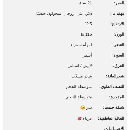
العمر:
21 سنة
مهتم بـ :
ذكر, أنثى, زوجان, متحولون جنسيًا
الارتفاع:
5'2"
الوزن:
115 lb
الشعر:
امرأة سمراء
العيون:
أسمر
العرق:
لاتيني / اسباني
شعرالعانة:
شعر مشذّب
النصف العلوي:
متوسطة الحجم
المؤخرة:
متوسطة الحجم
شبقة جنسيا:
سر
الحالة العاطفية:
عزباء
الإهتمامات