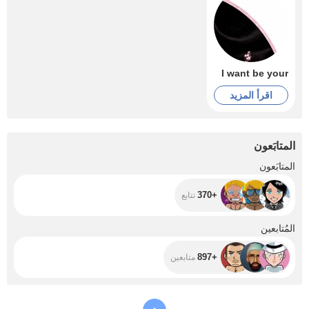
I want be your
اقرأ المزيد
المتابَعون
+370
المتابَعون
+370
تتابع
+897
المُتابعين
+897
متابعين