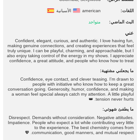
اللغات:
american
الأسبانية
البث الماضي:
متواجد
عني
Confident, elegant, curious, and authentic. I love having fun,
making genuine connections, and creating experiences that feel
truly unique. I can be playful, charming, and approachable, but I
also enjoy taking control of the energy in my shows. I appreciate
confidence, a great attitude, and people who know how to treat
a woman. I love meeting new people, having meaningful
ما يجعلني مشتهية:
conversations, sharing laughs, learning interesting things, and
exploring fantasies in a comfortable and respectful environment.
Confidence, eye contact, and clever teasing. I’m drawn to
Some people come looking to relax, while others enjoy spoiling
people with initiative who know how to keep a great
me a little. Whatever your style may be, I like every experience
conversation going. Generosity, humor, confidence, and making
to have personality, chemistry, and plenty of fun.✨
a woman feel special always catch my attention. A little playful
tension never hurts. 👑
ما يطفئ شهوتي:
Disrespect. Demands without consideration. Negative attitudes.
Impatience. People who expect a lot while contributing very little
to the experience. The best chemistry comes from
communication, good manners, and mutual respect. 💖