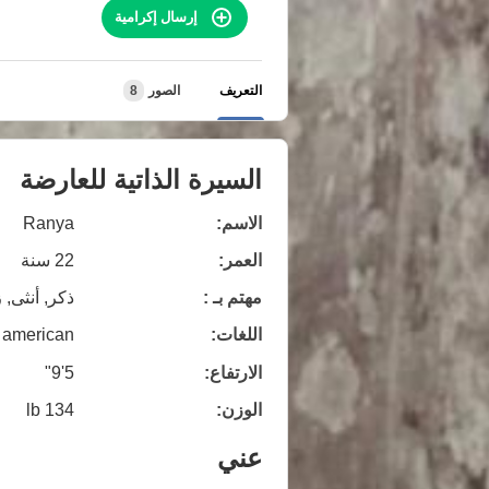
إرسال إكرامية
التعريف
الصور
8
السيرة الذاتية للعارضة
الاسم:
Ranya
العمر:
22 سنة
مهتم بـ :
ذكر, أنثى, 
اللغات:
american
الارتفاع:
5'9"
الوزن:
134 lb
عني