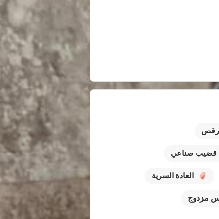
رقص
قضيب صناعي
العادة السرية
س مزدوج