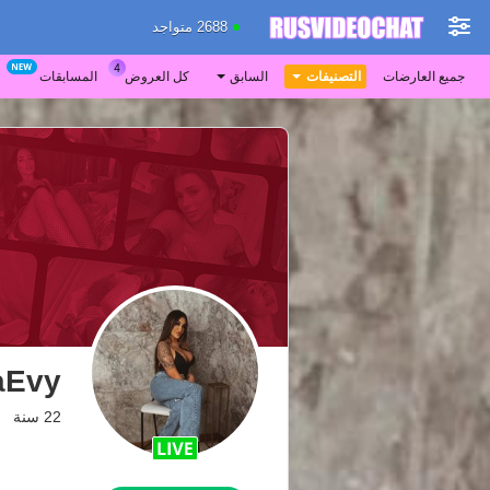
2688 متواجد
جميع العارضات
التصنيفات
السابق
كل العروض
المسابقات
aEvy
22 سنة