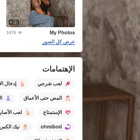
8
My Photos
1676
عرض كل الصور
الإهتمامات
لعب شرجي
إدخال ال
المص حتى الأعماق
ا
الإستمتاع
لعب الأصاب
ohmibod
نيك الكس