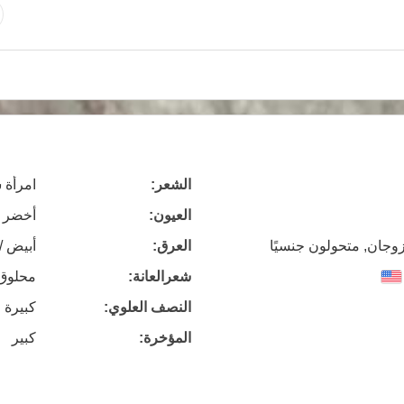
الشعر:
امرأة 
العيون:
أخضر
زوجان, متحولون جنسيًا
العرق:
أبيض /
شعرالعانة:
محلوق
النصف العلوي:
كبيرة 
المؤخرة:
كبير